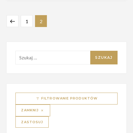
Stronicowanie
Poprzednia
Strona
Strona
1
2
wpisów
strona
Szukaj:
FILTROWANIE PRODUKTÓW
ZAMKNIJ
ZASTOSUJ